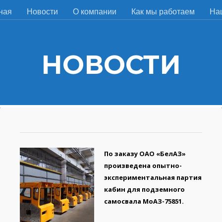
ная
Новости
О компании
Как мы работаем
На
НОВОСТИ
По заказу ОАО «БелАЗ»
произведена опытно-
экспериментальная партия
кабин для подземного
самосвала МоАЗ-75851.