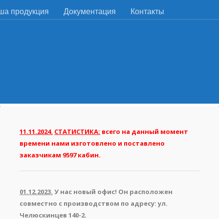
ша продукция
Документация
Контакты
11.11.2024.
СТАТИСТИКА:
всего на данный момент
времени нами изготовлено и поставлено
заказчикам 9597 кабин.
01.12.2023.
У нас новый офис! Он расположен
совместно с производством по адресу: ул.
Челюскинцев 140-2.