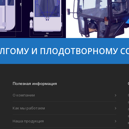
ЛГОМУ И ПЛОДОТВОРНОМУ С
анипулятора KVP
Кабина трактора ТК8
Полезная информация
О компании
Как мы работаем
Наша продукция