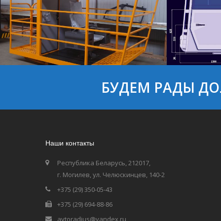
БУДЕМ РАДЫ ДО
Кабина управления КУК3.00
Кабина м
Наши контакты
Республика Беларусь, 212017,
г. Могилев, ул. Челюскинцев, 140-2
+375 (29) 350-05-43
+375 (29) 694-88-86
avtoradius@yandex.ru