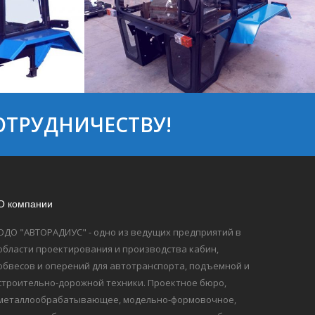
ОТРУДНИЧЕСТВУ!
0-6700010У
Кабина трактора МТЗ-80/82
О компании
ОДО "АВТОРАДИУС" - одно из ведущих предприятий в
области проектирования и производства кабин,
обвесов и оперений для автотранспорта, подъемной и
строительно-дорожной техники. Проектное бюро,
металлообрабатывающее, модельно-формовочное,