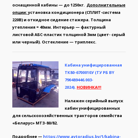
оснащенной кабины — до 1250кг.
Дополнительные
опции:
установка кондиционера (СПЛИТ-система
220В) и откидное сидение стажера. Толщина
утепления = 40мм. Интерьер — фактурный
листовой АБС-пластик толщиной 3мм (цвет- серый
или черный). Остекление — триплекс.
Кабина унифицированная
ТК80-6700010У (ТУ РБ BY
790489446.003-
2024).
НОВИНКА!!!
Налажен серийный выпуск
кабин унифицированных
для сельскохозяйственных тракторов семейства
«Беларус» МТЗ-80/82.
Подробнее —
https://www.avtoradius.by/1/kabina-