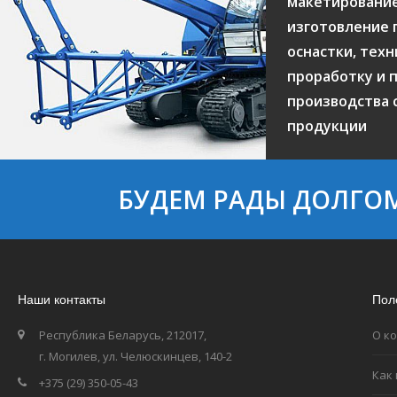
макетирование
изготовление 
оснастки, тех
проработку и 
производства 
продукции
БУДЕМ РАДЫ ДОЛГО
Наши контакты
Пол
Республика Беларусь, 212017,
О к
г. Могилев, ул. Челюскинцев, 140-2
Как
+375 (29) 350-05-43